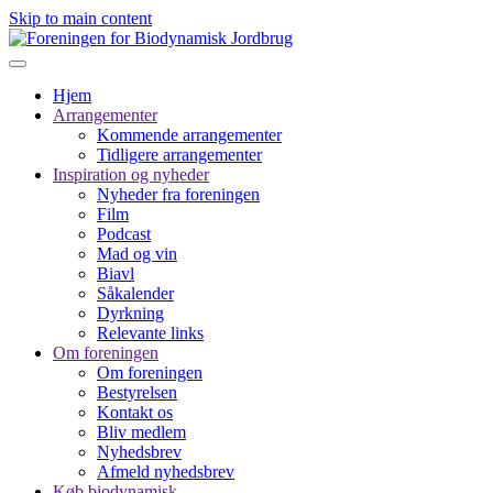
Skip to main content
Hjem
Arrangementer
Kommende arrangementer
Tidligere arrangementer
Inspiration og nyheder
Nyheder fra foreningen
Film
Podcast
Mad og vin
Biavl
Såkalender
Dyrkning
Relevante links
Om foreningen
Om foreningen
Bestyrelsen
Kontakt os
Bliv medlem
Nyhedsbrev
Afmeld nyhedsbrev
Køb biodynamisk