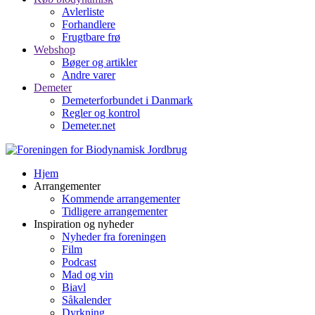
Avlerliste
Forhandlere
Frugtbare frø
Webshop
Bøger og artikler
Andre varer
Demeter
Demeterforbundet i Danmark
Regler og kontrol
Demeter.net
Hjem
Arrangementer
Kommende arrangementer
Tidligere arrangementer
Inspiration og nyheder
Nyheder fra foreningen
Film
Podcast
Mad og vin
Biavl
Såkalender
Dyrkning