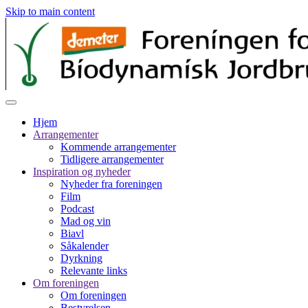
Skip to main content
Hjem
Arrangementer
Kommende arrangementer
Tidligere arrangementer
Inspiration og nyheder
Nyheder fra foreningen
Film
Podcast
Mad og vin
Biavl
Såkalender
Dyrkning
Relevante links
Om foreningen
Om foreningen
Bestyrelsen