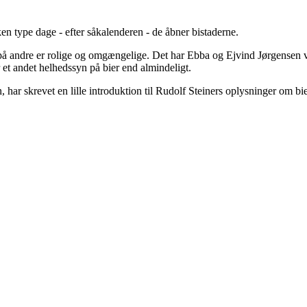
ken type dage - efter såkalenderen - de åbner bistaderne.
e på andre er rolige og omgængelige. Det har Ebba og Ejvind Jørgensen
r et andet helhedssyn på bier end almindeligt.
, har skrevet en lille introduktion til Rudolf Steiners oplysninger om b