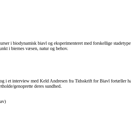
kurser i biodynamisk biavl og eksperimenteret med forskellige stadetyp
unkt i biernes væsen, natur og behov.
g i et interview med Keld Andresen fra Tidsskrift for Biavl fortæller h
pretholde/genoprette deres sundhed.
iav)