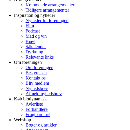
Kommende arrangementer
Tidligere arrangementer
Inspiration og nyheder
Nyheder fra foreningen
Film
Podcast
Mad og vin
Biavl
Såkalender
Dyrkning
Relevante links
Om foreningen
Om foreningen
Bestyrelsen
Kontakt os
Bliv medlem
Nyhedsbrev
Afmeld nyhedsbrev
Køb biodynamisk
Avlerliste
Forhandlere
Frugtbare frø
Webshop
Bøger og artikler