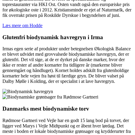
toprestauranter via HKI Ost. Osten vandt også den europæiske pris
for økologiske oste i 2012. Kristiansminde er ejet af Naturmælk, der
fik overrakt prisen på Roskilde Dyrskue i begyndelsen af juni.
Læs mere om Hodde
Glutenfri biodynamisk havregryn i Irma
Irmas egen serie af produkter under betegnelsen Økologisk Balance
er blevet udvidet med grovvalsede biodynamiske havregryn, der er
glutenfri. Det vil sige, at de er dyrket på danske marker, hvor der
ikke er rester af andre kornarter fra tidligere år (markerne bliver
gennemgået og håndluget). Kornet holdes adskilt fra glutenholdige
kornarter hele vejen fra høst til færdige gryn. De bliver valset på
Dalby Mølle i Kolding, der er specialist i at lave havregryn.
Danmarks mest biodynamiske torv
Rødmose Gartneri ved Vejle har en godt 15 lang bod på torvet, der
ligger ved Marys i Vejle Midtpunkt og er åbent hver lørdag. Det
meste i boden er lokale biodynamiske grønsager og krydderurter fra