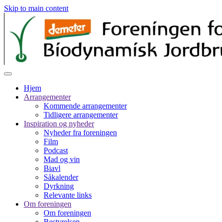
Skip to main content
Hjem
Arrangementer
Kommende arrangementer
Tidligere arrangementer
Inspiration og nyheder
Nyheder fra foreningen
Film
Podcast
Mad og vin
Biavl
Såkalender
Dyrkning
Relevante links
Om foreningen
Om foreningen
Bestyrelsen