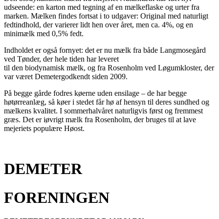
udseende: en karton med tegning af en mælkeflaske og urter fra
marken. Mælken findes fortsat i to udgaver: Original med naturligt
fedtindhold, der varierer lidt hen over året, men ca. 4%, og en
minimælk med 0,5% fedt.
Indholdet er også fornyet: det er nu mælk fra både Langmosegård
ved Tønder, der hele tiden har leveret
til den biodynamisk mælk, og fra Rosenholm ved Løgumkloster, der
var været Demetergodkendt siden 2009.
På begge gårde fodres køerne uden ensilage – de har begge
høtørreanlæg, så køer i stedet får hø af hensyn til deres sundhed og
mælkens kvalitet. I sommerhalvåret naturligvis først og fremmest
græs. Det er iøvrigt mælk fra Rosenholm, der bruges til at lave
mejeriets populære Høost.
DEMETER
FORENINGEN