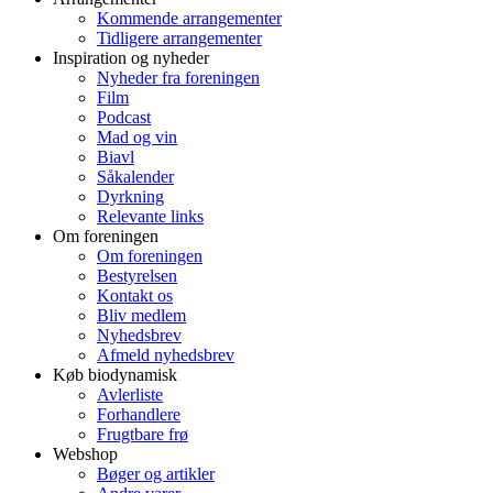
Kommende arrangementer
Tidligere arrangementer
Inspiration og nyheder
Nyheder fra foreningen
Film
Podcast
Mad og vin
Biavl
Såkalender
Dyrkning
Relevante links
Om foreningen
Om foreningen
Bestyrelsen
Kontakt os
Bliv medlem
Nyhedsbrev
Afmeld nyhedsbrev
Køb biodynamisk
Avlerliste
Forhandlere
Frugtbare frø
Webshop
Bøger og artikler