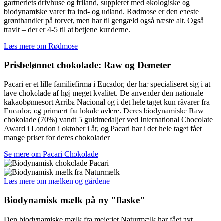
gartneriets drivhuse og friland, suppleret med økologiske og
biodynamiske varer fra ind- og udland. Rødmose er den eneste
grønthandler på torvet, men har til gengæld også næste alt. Også
travlt – der er 4-5 til at betjene kunderne.
Læs mere om Rødmose
Prisbelønnet chokolade: Raw og Demeter
Pacari er et lille familiefirma i Eucador, der har specialiseret sig i at
lave chokolade af høj meget kvalitet. De anvender den nationale
kakaobønnesort Arriba Nacional og i det hele taget kun råvarer fra
Eucador, og primært fra lokale avlere. Deres biodynamiske Raw
chokolade (70%) vandt 5 guldmedaljer ved International Chocolate
Award i London i oktober i år, og Pacari har i det hele taget fået
mange priser for deres chokolader.
Se mere om Pacari Chokolade
Læs mere om mælken og gårdene
Biodynamisk mælk på ny "flaske"
Den biodynamiske mælk fra mejeriet Naturmælk har fået nyt