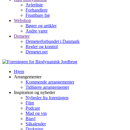
Avlerliste
Forhandlere
Frugtbare frø
Webshop
Bøger og artikler
Andre varer
Demeter
Demeterforbundet i Danmark
Regler og kontrol
Demeter.net
Hjem
Arrangementer
Kommende arrangementer
Tidligere arrangementer
Inspiration og nyheder
Nyheder fra foreningen
Film
Podcast
Mad og vin
Biavl
Såkalender
Dyrkning