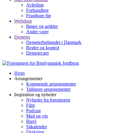
Avlerliste
Forhandlere
Frugtbare frø
Webshop
Bøger og artikler
Andre varer
Demeter
Demeterforbundet i Danmark
Regler og kontrol
Demeter.net
Hjem
Arrangementer
Kommende arrangementer
Tidligere arrangementer
Inspiration og nyheder
Nyheder fra foreningen
Film
Podcast
Mad og vin
Biavl
Såkalender
Dyrkning