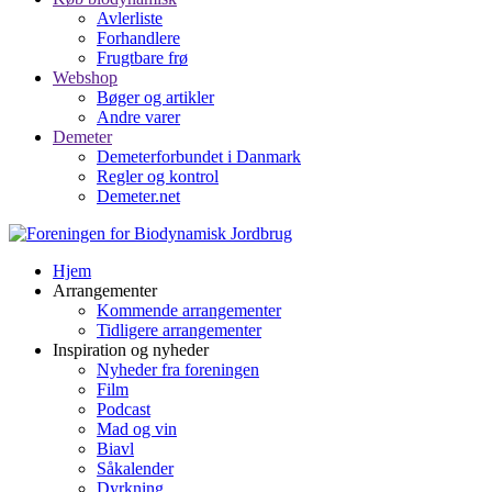
Avlerliste
Forhandlere
Frugtbare frø
Webshop
Bøger og artikler
Andre varer
Demeter
Demeterforbundet i Danmark
Regler og kontrol
Demeter.net
Hjem
Arrangementer
Kommende arrangementer
Tidligere arrangementer
Inspiration og nyheder
Nyheder fra foreningen
Film
Podcast
Mad og vin
Biavl
Såkalender
Dyrkning