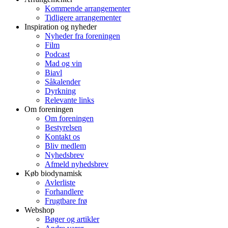
Kommende arrangementer
Tidligere arrangementer
Inspiration og nyheder
Nyheder fra foreningen
Film
Podcast
Mad og vin
Biavl
Såkalender
Dyrkning
Relevante links
Om foreningen
Om foreningen
Bestyrelsen
Kontakt os
Bliv medlem
Nyhedsbrev
Afmeld nyhedsbrev
Køb biodynamisk
Avlerliste
Forhandlere
Frugtbare frø
Webshop
Bøger og artikler