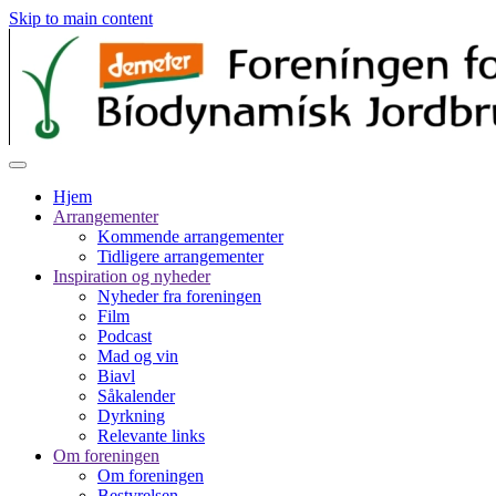
Skip to main content
Hjem
Arrangementer
Kommende arrangementer
Tidligere arrangementer
Inspiration og nyheder
Nyheder fra foreningen
Film
Podcast
Mad og vin
Biavl
Såkalender
Dyrkning
Relevante links
Om foreningen
Om foreningen
Bestyrelsen