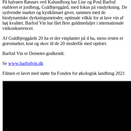
På halvøen Røsnæs ved Kalundborg har Lise og Poul Barfod
etableret et jordbrug, Guldbjerggård, med fokus på vindyrkning. De
sydvendte marker og kystklimaet giver, sammen med de
biodynamiske dyrkningsmetoder, optimale vilkår for at lave vin af
høj kvalitet. Barfod Vin har fået flere guldmedaljer i internationale
vinkonkurrencer.
Af Guldbjerggårds 20 ha er der vinplanter på 4 ha, mens resten er
græsmarker, krat og skov til de 20 moderfår med opdræt.
Barfod Vin er Demeter-godkendt.
Se
www.barfodvin.dk
Filmen er lavet med støtte fra Fonden for økologisk landbrug 2021