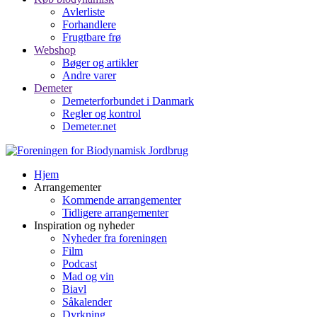
Avlerliste
Forhandlere
Frugtbare frø
Webshop
Bøger og artikler
Andre varer
Demeter
Demeterforbundet i Danmark
Regler og kontrol
Demeter.net
Hjem
Arrangementer
Kommende arrangementer
Tidligere arrangementer
Inspiration og nyheder
Nyheder fra foreningen
Film
Podcast
Mad og vin
Biavl
Såkalender
Dyrkning